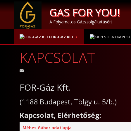
GAS FOR YOU!
A Folyamatos Gázszolgáltatásért
FOR-GÁZ KFT
KAPCS
KAPCSOLAT
FOR-Gáz Kft.
(1188 Budapest, Tölgy u. 5/b.)
Kapcsolat, Elérhetőség:
Méhes Gábor adatlapja