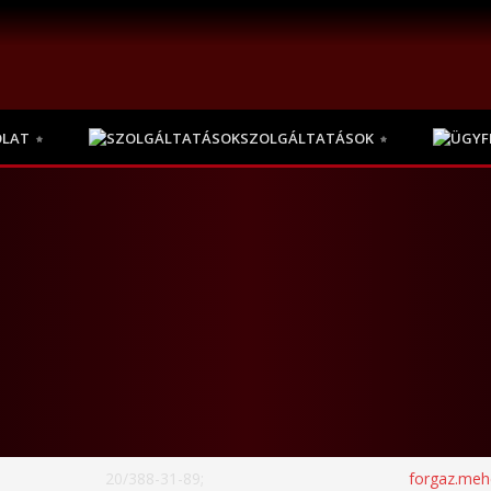
OLAT
SZOLGÁLTATÁSOK
20/388-31-89;
forgaz.me