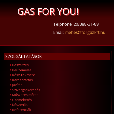
GAS FOR YOU!
Telphone: 20/388-31-89
Email:
mehes@forgazkft.hu
SZOLGÁLTATÁSOK
Beszerzés
Beüzemelés
Készülékcsere
Karbantartás
Javítás
Szivárgáskeresés
Műszeres mérés
Üzemeltetés
Készenlét
Referenciák