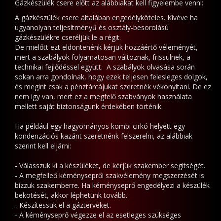
ázkészülék
Gázkészülék csere előtt az alábbiakat kell figyelembe venni:
sere
A gázkészülék csere általában engedélyköteles. Kivéve ha
ltalában
ugyanolyan teljesítményű és osztály-besorolású
gázkészülékre cseréljük le a régit.
ngedélyköteles.
De mielőtt ezt eldöntenénk kérjük hozzáértő véleményét,
ivéve
mert a szabályok folyamatosan változnak, frissülnek, a
a
technikai fejlődéssel együtt. A szabályok olvasása során
gyanolyan
sokan arra gondolnak, hogy ezek teljesen felesleges dolgok,
és megint csak a pénztárcájukat szeretnék vékonyítani. De ez
eljesítményű
nem így van, mert ez a megfelő szabványok használata
s
mellett saját biztonságunk érdekében történik.
sztály-
esorolású
Ha például egy hagyományos kombi cirkó helyett egy
kondenzációs kazánt szeretnénk felszerelni, az alábbiak
ázkészülékre
szerint kell eljárni:
seréljük
e
- Válasszuk ki a készüléket, de kérjük szakember segítségét.
- A megfelleő kéményseprői szakvélemény megszerzését is
bízzuk szakemberre. Ha kéményseprő engedélyezi a készülék
égit.
bekötését, akkor léphetünk tovább.
De
- Készítessük el a gázterveket.
ielőtt
- A kéményseprő végezze el az esetleges szükséges