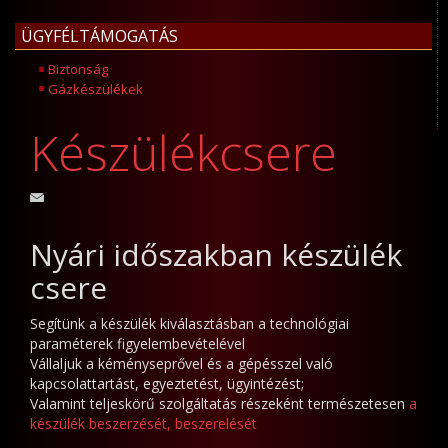
ÜGYFÉLTÁMOGATÁS
Biztonság
Gázkészülékek
Készülékcsere
ázkészülék
Nyári időszakban készülék
sere
lőtt
csere
z
Segítünk a készülék kiválasztásban a technológiai
lábbiakat
paraméterek figyelembevételével
ell
Vállaljuk a kéményseprővel és a gépésszel való
igyelembe
kapcsolattartást, egyeztetést, ügyintézést;
enni!
Valamint teljeskörű szolgáltatás részeként természetesen
a
készülék beszerzését, beszerelését
A