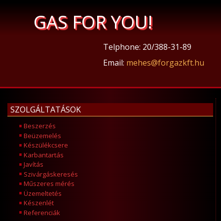
GAS FOR YOU!
Telphone: 20/388-31-89
Email:
mehes@forgazkft.hu
SZOLGÁLTATÁSOK
Beszerzés
Beüzemelés
Készülékcsere
Karbantartás
Javítás
Szivárgáskeresés
Műszeres mérés
Üzemeltetés
Készenlét
Referenciák