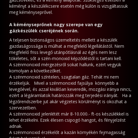
orán
kéményt a készülékcsere esetén még külön is vizsgáltassuk
okan
meg kéményseprővel.
rra
A kéményseprőnek nagy szerepe van egy
ondolnak,
gázkészülék cseréjének során.
ogy
A teljesen biztonságos üzemeltetés mellett a készülék
zek
gazdaságossága is múlhat a megfelelő légellátástól. Nem
eljesen
megfelelő friss levegő utánpótlásnál az égés nem lesz
elesleges
tökéletes, sőt a szén-monoxid képződéstől is tartani kell.
olgok,
A szénmonoxid mérgezésről sokat hallunk, ezért vegyük
komolyan a következőket.
s
A szénmonoxid színtelen, szagtalan gáz. Tehát mi nem
egint
érzékeljük. Mivel a szénmonoxid fajsúlya könnyebb a
sak
levegőével, és azzal kiválóan keveredik, mozgási iránya nincs,
ezért a légáramlatok határozzák meg terjedési irányát. Ha a
légzőrendszerbe jut akár végzetes körülményt is okozhat a
énztárcájukat
szervezetben.
zeretnék
A szénmonoxid jelenlétét már 8-10.000.- ft-os készülékkel is
ékonyítani.
lehet érzékelni. Ezek élesen csipogó hangot, és fényjelzést
De
adnak.
A szénmonoxid érzékelőt a kazán környékén fejmagasság
z