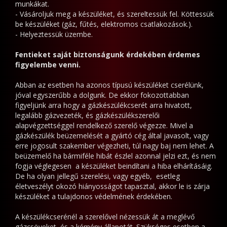
zt
munkákat.
- Vásároljuk meg a készüléket, és szereltessük fel. Köttessük
ldöntenénk
be készüléket (gáz, fűtés, elektromos csatlakozások.).
érjük
- Helyeztessük üzembe.
ozzáértő
éleményét,
Fentieket saját biztonságunk érdekében érdemes
figyelembe venni.
ert
Abban az esetben ha azonos típusú készüléket cserélünk,
zabályok
jóval egyszerűbb a dolgunk. De ekkor fokozottabban
olyamatosan
figyeljünk arra hogy a gázkészülékcserét arra hivatott,
legalább gázvezeték, és gázkészülékszerelői
áltoznak,
alapvégzettséggel rendelkező szerelő végezze. Mivel a
rissülnek,
gázkészülék beüzemelését a gyártó cég által javasolt, vagy
erre jogosult szakember végezheti, túl nagy baj nem lehet. A
echnikai
beüzemelő ha bármiféle hibát észlel azonnal jelzi ezt, és nem
fogja véglegesen a készüléket beindítani a hiba elhárításáig.
ejlődéssel
De ha olyan jellegű szerelési, vagy egyéb, esetleg
gyütt.
életveszélyt okozó hiányosságot tapasztal, akkor le is zárja
A
készüléket a tulajdonos védelmének érdekében.
zabályok
A készülékcserénél a szerelővel nézessük át a meglévő
lvasása
gázcsöveket, és a kémény állapotát. Szükséges esetben a