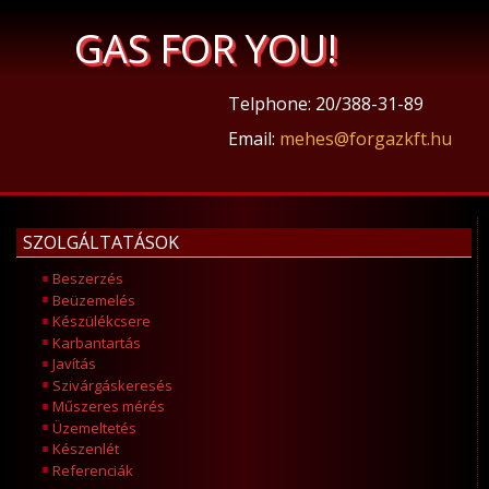
GAS FOR YOU!
Telphone: 20/388-31-89
Email:
mehes@forgazkft.hu
SZOLGÁLTATÁSOK
Beszerzés
Beüzemelés
Készülékcsere
Karbantartás
Javítás
Szivárgáskeresés
Műszeres mérés
Üzemeltetés
Készenlét
Referenciák