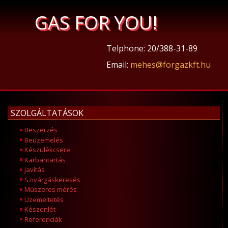
GAS FOR YOU!
Telphone: 20/388-31-89
Email:
mehes@forgazkft.hu
SZOLGÁLTATÁSOK
Beszerzés
Beüzemelés
Készülékcsere
Karbantartás
Javítás
Szivárgáskeresés
Műszeres mérés
Üzemeltetés
Készenlét
Referenciák