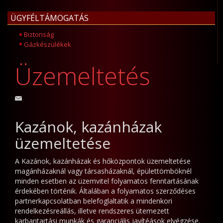
ÜGYFÉLTÁMOGATÁS
Biztonság
Gázkészülékek
Üzemeltetés
Kazánok, kazánházak
üzemeltetése
A Kazánok, kazánházak és hőközpontok üzemeltetése
magánházaknál vagy társasházaknál, épülettömböknél
minden esetben az üzemvitel folyamatos fenntartásának
érdekében történik. Általában a folyamatos szerződéses
partnerkapcsolatban belefoglaltatik a mindenkori
rendelkezésreállás, illetve rendszeres ütemezett
karbantartási munkák és garanciális javítéások elvégzése.